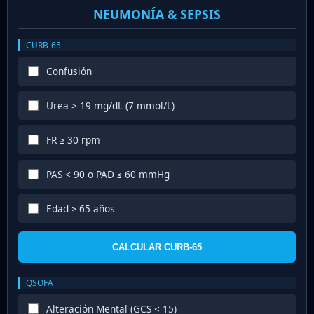
NEUMONÍA & SEPSIS
CURB-65
Confusión
Urea > 19 mg/dL (7 mmol/L)
FR ≥ 30 rpm
PAS < 90 o PAD ≤ 60 mmHg
Edad ≥ 65 años
CALCULAR CURB-65
QSOFA
Alteración Mental (GCS < 15)