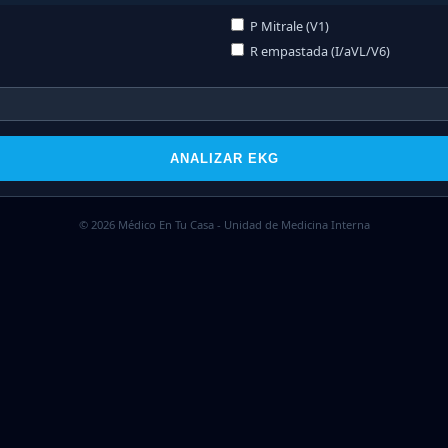
P Mitrale (V1)
R empastada (I/aVL/V6)
ANALIZAR EKG
© 2026 Médico En Tu Casa - Unidad de Medicina Interna