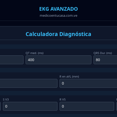
EKG AVANZADO
medicoentucasa.com.ve
Calculadora Diagnóstica
QT med. (ms)
QRS Dur. (ms)
R en aVL (mm)
S V3
R V5