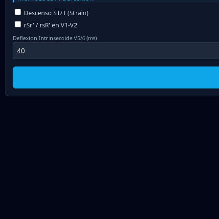
Descenso ST/T (Strain)
rSr' / rsR' en V1-V2
Deflexión Intrinsecoide V5/6 (ms)