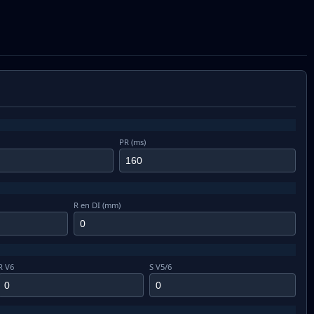
PR (ms)
R en DI (mm)
R V6
S V5/6