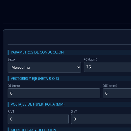
PARÁMETROS DE CONDUCCIÓN
Sexo
FC (bpm)
VECTORES Y EJE (NETA R-Q-S)
DI (mm)
DIII (mm)
VOLTAJES DE HIPERTROFIA (MM)
R V1
S V1
MORFOLOGÍA Y DEFLEXIÓN