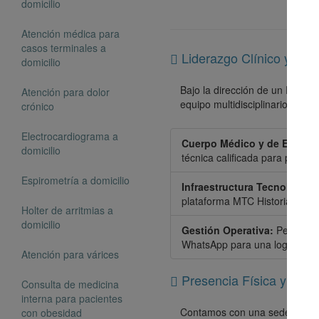
domicilio
Atención médica para
casos terminales a
Liderazgo Clínico y Sopo
domicilio
Bajo la dirección de un Especi
Atención para dolor
equipo multidisciplinario que g
crónico
Electrocardiograma a
Cuerpo Médico y de Enferme
domicilio
técnica calificada para proce
Espirometría a domicilio
Infraestructura Tecnológica
plataforma MTC Historias bajo
Holter de arritmias a
domicilio
Gestión Operativa:
Personal d
WhatsApp para una logística i
Atención para várices
Presencia Física y Tecn
Consulta de medicina
interna para pacientes
Contamos con una sede estrat
con obesidad