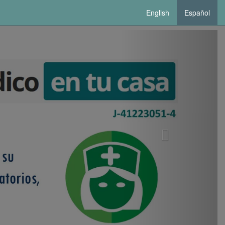
English
Español