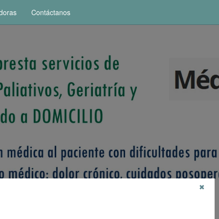
doras
Contáctanos
✖