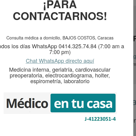
¡PARA
CONTACTARNOS!
 CONSULTA DE MEDICINA INTERNA A
OS LUNES A LUNES (7:00 AM A 7:00
Consulta médica a domicilio, BAJOS COSTOS, Caracas
0414.325.74.84
odos los días WhatsApp 0414.325.74.84 (7:00 am a
7:00 pm)
Chat por WhatsApp directo aq
Chat WhatsApp directo aquí
, geriatría, evaluación cardiovascular preoperatoria, electrocardiograma
Medicina interna, geriatría, cardiovascular
preoperatoria, electrocardiograma, holter,
espirometría, laboratorio
anizacional de Médico En Tu Cas
alud de alta complejidad dedicado a la medicin