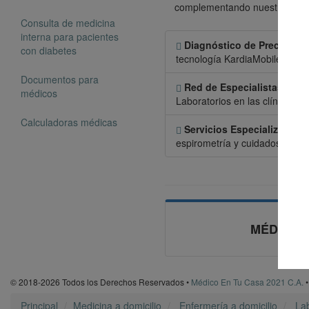
complementando nuestra red de 
Consulta de medicina
interna para pacientes
Diagnóstico de Precisión:
con diabetes
tecnología KardiaMobile o elec
Documentos para
Red de Especialistas Alia
médicos
Laboratorios en las clínicas m
Calculadoras médicas
Servicios Especializados:
espirometría y cuidados paliat
MÉDICO E
© 2018-2026 Todos los Derechos Reservados •
Médico En Tu Casa 2021 C.A.
Principal
Medicina a domicilio
Enfermería a domicilio
Lab