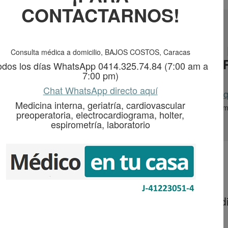
CONTACTARNOS!
 CONSULTA DE MEDICINA INTERNA A
Consulta médica a domicilio, BAJOS COSTOS, Caracas
OS LUNES A LUNES (7:00 AM A 7:00
odos los días WhatsApp 0414.325.74.84 (7:00 am a
7:00 pm)
0414.325.74.84
Chat WhatsApp directo aquí
Chat por WhatsApp directo aq
Medicina interna, geriatría, cardiovascular
, geriatría, evaluación cardiovascular preoperatoria, electrocardiograma
preoperatoria, electrocardiograma, holter,
espirometría, laboratorio
édica Especializada
ista mediante videollamada, con seguimiento dig