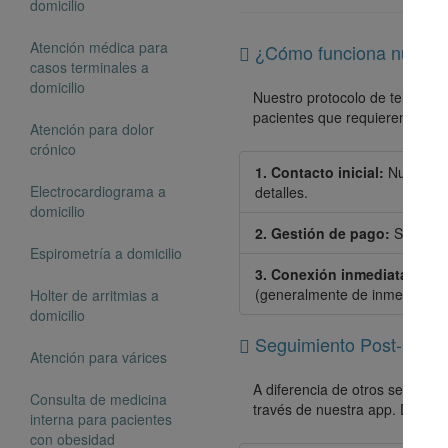
domicilio
Atención médica para
¿Cómo funciona nuestro
casos terminales a
domicilio
Nuestro protocolo de telemedici
pacientes que requieren orienta
Atención para dolor
crónico
1. Contacto inicial:
Nuestra o
Electrocardiograma a
detalles.
domicilio
2. Gestión de pago:
Se valida
Espirometría a domicilio
3. Conexión inmediata:
La vi
(generalmente de inmediato).
Holter de arritmias a
domicilio
Seguimiento Post-Consul
Atención para várices
A diferencia de otros servicio
Consulta de medicina
través de nuestra app. Durante
interna para pacientes
con obesidad