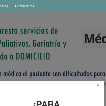
doras
Contáctanos
✖
¡PARA