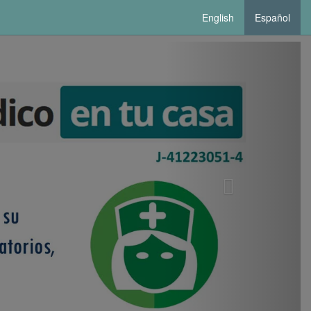
English
Español